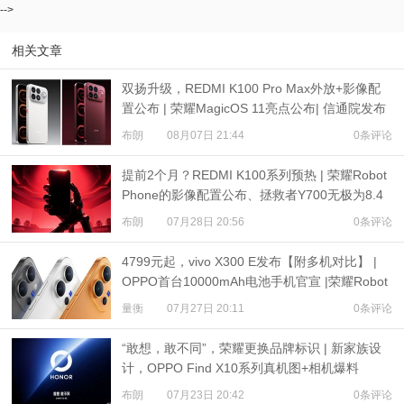
-->
相关文章
双扬升级，REDMI K100 Pro Max外放+影像配
置公布 | 荣耀MagicOS 11亮点公布| 信通院发布
eSIM研究报告
布朗
08月07日 21:44
0条评论
提前2个月？REDMI K100系列预热 | 荣耀Robot
Phone的影像配置公布、拯救者Y700无极为8.4
英寸屏
布朗
07月28日 20:56
0条评论
4799元起，vivo X300 E发布【附多机对比】 |
OPPO首台10000mAh电池手机官宣 |荣耀Robot
Phone定档
量衡
07月27日 20:11
0条评论
“敢想，敢不同”，荣耀更换品牌标识 | 新家族设
计，OPPO Find X10系列真机图+相机爆料
布朗
07月23日 20:42
0条评论