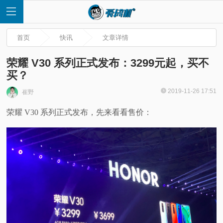
首页
快讯
文章详情
荣耀 V30 系列正式发布：3299元起，买不
买？
首
2019-11-26 17:51
崔野
荣耀 V30 系列正式发布，先来看看售价：
页
快
讯
评
测