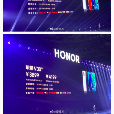
视
频
科
普
体
验
专
题