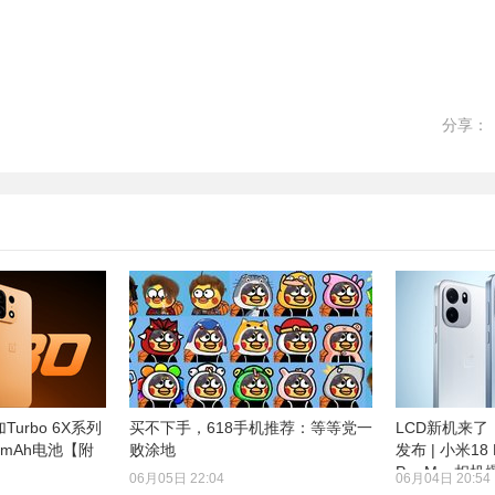
分享：
urbo 6X系列
买不下手，618手机推荐：等等党一
LCD新机来了，
0mAh电池【附
败涂地
发布 | 小米18 P
Pro Max相机
06月05日 22:04
06月04日 20:54