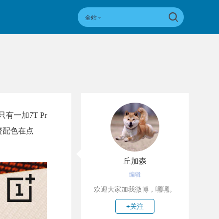
全站
有一加7T Pr
瓜橙配色在点
丘加森
编辑
欢迎大家加我微博，嘿嘿。
+关注