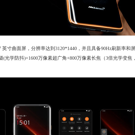
、6.67 英寸曲面屏，分辨率达到3120*1440，并且具备90Hz刷新率
主摄(光学防抖)+1600万像素超广角+800万像素长焦（3倍光学变