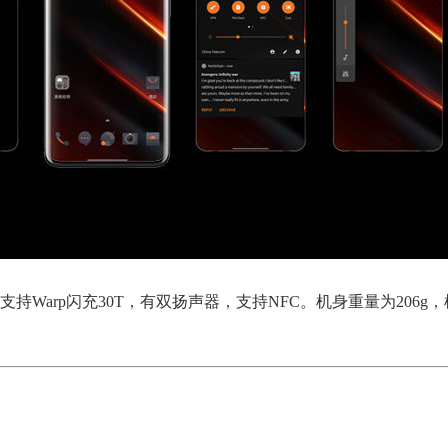
，支持Warp闪充30T，有双扬声器，支持NFC。机身重量为206g，机