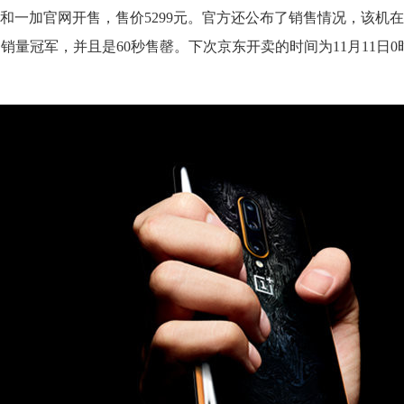
在京东和一加官网开售，售价5299元。官方还公布了销售情况，该机
上）单品销量冠军，并且是60秒售罄。下次京东开卖的时间为11月11日