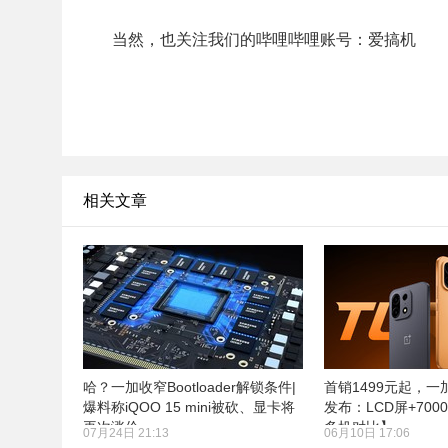
当然，也关注我们的哔哩哔哩账号：爱搞机
相关文章
哈？一加收窄Bootloader解锁条件|
首销1499元起，一加T
爆料称iQOO 15 mini被砍、显卡将
发布：LCD屏+700
再次涨价
多机对比】
07月24日 21:13
06月10日 17:06