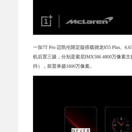
一加7T Pro 迈凯伦限定版搭载骁龙855 Plus
机后置三摄，分别是索尼IMX586 4800万像素
抖），前置单摄1600万像素。