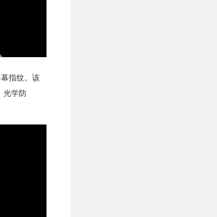
和屏幕指纹。该
焦，光学防