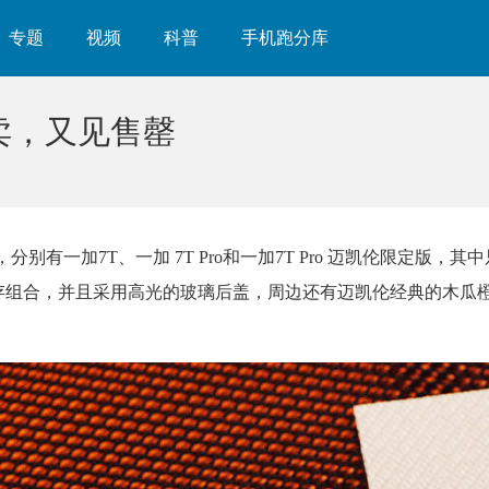
专题
视频
科普
手机跑分库
开卖，又见售罄
有一加7T、一加 7T Pro和一加7T Pro 迈凯伦限定版，其中只
 3.0的内存组合，并且采用高光的玻璃后盖，周边还有迈凯伦经典的木