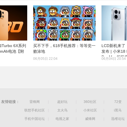
urbo 6X系列
买不下手，618手机推荐：等等党一
LCD新机来了，
0mAh电池【附
败涂地
发布 | 小米18 P
Pro Max相机
06月05日 22:04
06月04日 20:54
友情链接：
雷锋网
|
超好玩
|
360社区
|
72变
联想手机社区
|
太火鸟
|
小米社区
|
i黑马
手机中国论坛
|
电视之家
|
威锋网
|
迅维论坛