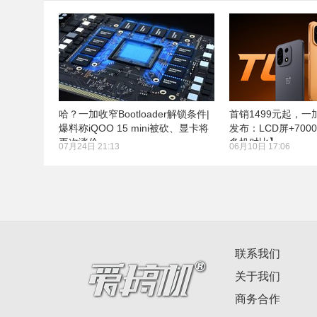
哈？一加收窄Bootloader解锁条件|
首销1499元起，一加T
爆料称iQOO 15 mini被砍、显卡将
发布：LCD屏+700
再次涨价
多机对比】
07月24日 21:13
06月10日 17:06
联系我们
关于我们
商务合作