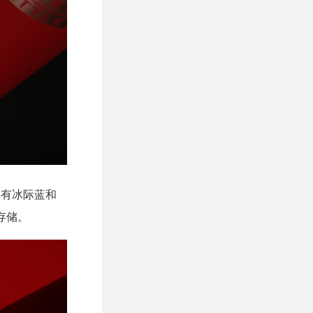
售的有冰际蓝和
身存储。