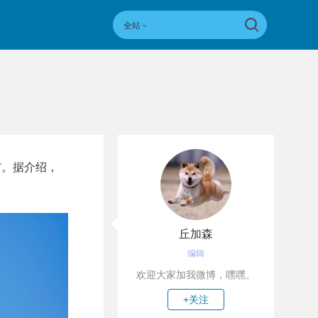
全站
T。据介绍，
丘加森
编辑
欢迎大家加我微博，嘿嘿。
+关注