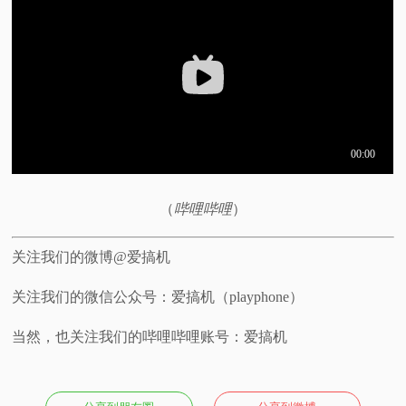
视
频
科
普
（
哔哩哔哩
）
体
验
关注我们的微博@爱搞机
关注我们的微信公众号：爱搞机（playphone）
专
当然，也关注我们的哔哩哔哩账号：爱搞机
题