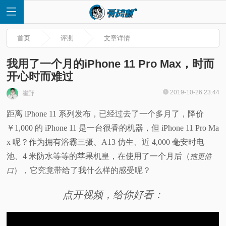
首页
评测
文章详情
我用了一个月的iPhone 11 Pro Max，时而
开心时而难过
首
2019-10-26 23:44
崔野
距离 iPhone 11 系列发布，已经过去了一个多月了，降价
页
￥1,000 的 iPhone 11 是一台很香的机器，但 iPhone 11 Pro Ma
快
x 呢？作为拥有浴霸三摄、A13 仿生、近 4,000 毫安时电
池、4 米防水等等的苹果机皇，在使用了一个月后（
拖更借
讯
），它究竟带给了我什么样的感受呢？
口
评
点开视频，给你好看：
测