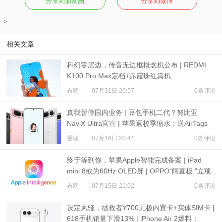
分享到朋友圈
分享到微博
-->
相关文章
科幻零黑边，传音无边框概念机公布 | REDMI
K100 Pro Max定档+赤霞珠红真机
布朗
07月31日 20:57
0条评论
真我暂停国内业务 | 豆包手机二代？努比亚
NaviX Ultra官宣 | 苹果返校季缩水：送AirTags
量衡
07月16日 20:44
0条评论
终于等到你，苹果Apple智能完成备案 | iPad
mini 8或为60Hz OLED屏 | OPPO“阔直板 ”立项
布朗
07月15日 21:02
0条评论
设定风骚，拯救者Y700无极内置卡+实体SIM卡 |
618手机销量下滑13% | iPhone Air 2爆料：