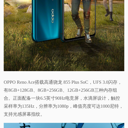
OPPO Reno Ace搭载高通骁龙 855 Plus SoC，UFS 3.0闪存，
有8GB+128GB、8GB+256GB、12GB+256GB三种内存组
合。正面配备一块6.5英寸90Hz电竞屏，水滴屏设计，触控
采样率为135Hz，分辨率为1080p，峰值亮度可达1000尼特，
支持光感屏幕指纹。