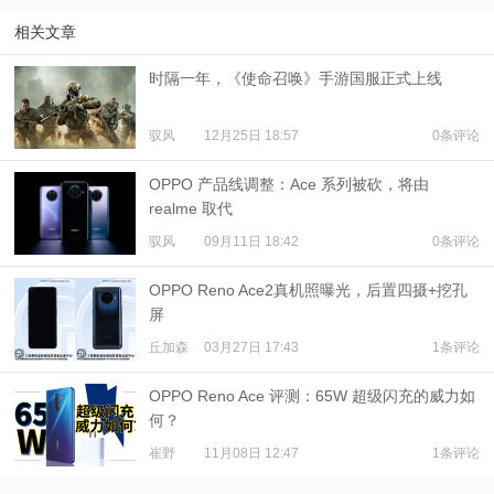
相关文章
时隔一年，《使命召唤》手游国服正式上线
驭风
12月25日 18:57
0条评论
OPPO 产品线调整：Ace 系列被砍，将由
realme 取代
驭风
09月11日 18:42
0条评论
OPPO Reno Ace2真机照曝光，后置四摄+挖孔
屏
丘加森
03月27日 17:43
1条评论
OPPO Reno Ace 评测：65W 超级闪充的威力如
何？
崔野
11月08日 12:47
1条评论