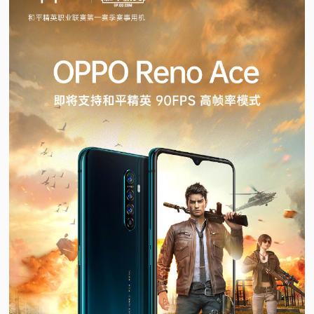
视
频
科
普
体
验
专
题