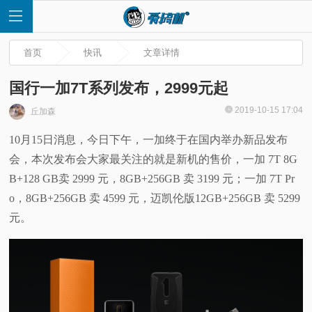
首页
快讯
文章详情
国行一加7T系列发布，2999元起
2019-10-15 17:04
丘加森
首
10月15日消息，今日下午，一加终于在国内举办新品发布
会，本次发布会大家最关注的就是新机的售价，一加 7T 8G
页
B+128 GB卖 2999 元，8GB+256GB 卖 3199 元；一加 7T Pr
快
o，8GB+256GB 卖 4599 元，迈凯伦版12GB+256GB 卖 5299
元。
讯
评
测