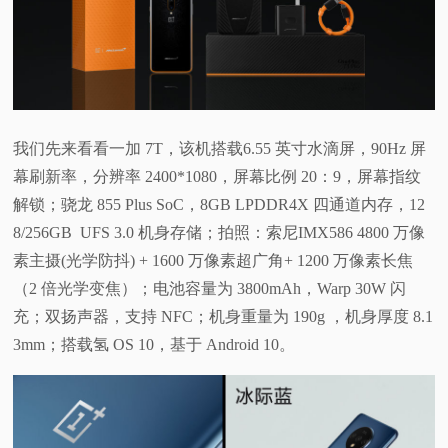
视
频
科
我们先来看看一加 7T，该机搭载6.55 英寸水滴屏，90Hz 屏
幕刷新率，分辨率 2400*1080，屏幕比例 20：9，屏幕指纹
普
解锁；骁龙 855 Plus SoC，8GB LPDDR4X 四通道内存，12
体
8/256GB UFS 3.0 机身存储；拍照：索尼IMX586 4800 万像
素主摄(光学防抖) + 1600 万像素超广角+ 1200 万像素长焦
验
（2 倍光学变焦）；电池容量为 3800mAh，Warp 30W 闪
充；双扬声器，支持 NFC；机身重量为 190g ，机身厚度 8.1
专
3mm；搭载氢 OS 10，基于 Android 10。
题