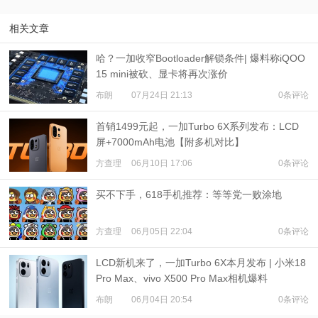
相关文章
哈？一加收窄Bootloader解锁条件| 爆料称iQOO
15 mini被砍、显卡将再次涨价
布朗
07月24日 21:13
0条评论
首销1499元起，一加Turbo 6X系列发布：LCD
屏+7000mAh电池【附多机对比】
方查理
06月10日 17:06
0条评论
买不下手，618手机推荐：等等党一败涂地
方查理
06月05日 22:04
0条评论
LCD新机来了，一加Turbo 6X本月发布 | 小米18
Pro Max、vivo X500 Pro Max相机爆料
布朗
06月04日 20:54
0条评论