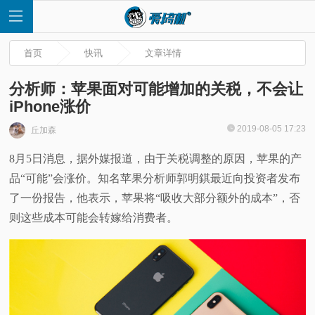
首页
快讯
文章详情
分析师：苹果面对可能增加的关税，不会让
iPhone涨价
首
2019-08-05 17:23
丘加森
8月5日消息，据外媒报道，由于关税调整的原因，苹果的产
页
品“可能”会涨价。知名苹果分析师郭明錤最近向投资者发布
快
了一份报告，他表示，苹果将“吸收大部分额外的成本”，否
则这些成本可能会转嫁给消费者。
讯
评
测