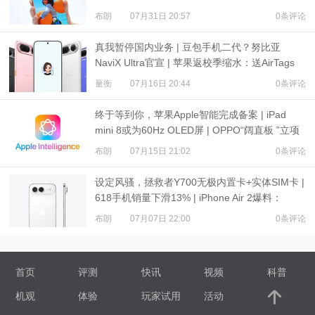
布朗
07月31日 20:57
0条评论
真我暂停国内业务 | 豆包手机二代？努比亚
NaviX Ultra官宣 | 苹果返校季缩水：送AirTags
量衡
07月16日 20:44
0条评论
终于等到你，苹果Apple智能完成备案 | iPad
mini 8或为60Hz OLED屏 | OPPO“阔直板 ”立项
布朗
07月15日 21:02
0条评论
设定风骚，拯救者Y700无极内置卡+实体SIM卡 |
618手机销量下滑13% | iPhone Air 2爆料：
3500mAh电池
布朗
07月07日 22:00
0条评论
首页
评测
快讯
视频
科普
机观
体验
玩家试用
活动