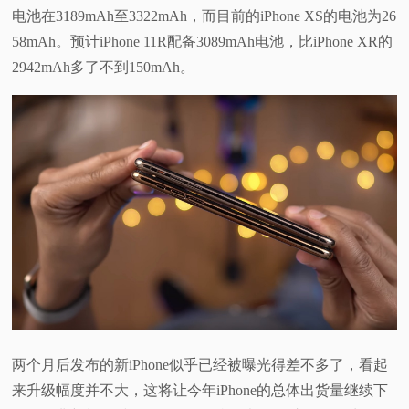
电池在3189mAh至3322mAh，而目前的iPhone XS的电池为26
58mAh。预计iPhone 11R配备3089mAh电池，比iPhone XR的
2942mAh多了不到150mAh。
两个月后发布的新iPhone似乎已经被曝光得差不多了，看起
来升级幅度并不大，这将让今年iPhone的总体出货量继续下