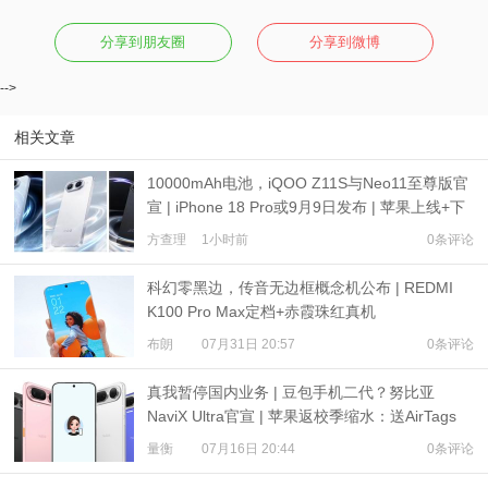
分享到朋友圈
分享到微博
-->
相关文章
10000mAh电池，iQOO Z11S与Neo11至尊版官
宣 | iPhone 18 Pro或9月9日发布 | 苹果上线+下
线千问使用手册
方查理
1小时前
0条评论
科幻零黑边，传音无边框概念机公布 | REDMI
K100 Pro Max定档+赤霞珠红真机
布朗
07月31日 20:57
0条评论
真我暂停国内业务 | 豆包手机二代？努比亚
NaviX Ultra官宣 | 苹果返校季缩水：送AirTags
量衡
07月16日 20:44
0条评论