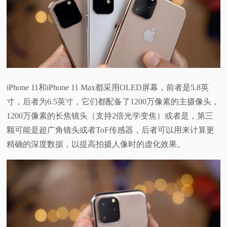
视
频
科
iPhone 11和iPhone 11 Max都采用OLED屏幕，前者是5.8英
普
寸，后者为6.5英寸，它们都配备了1200万像素的主摄像头，
1200万像素的长焦镜头（支持2倍光学变焦）或者是，第三
体
颗可能是超广角镜头或者ToF传感器，后者可以用来计算更
验
精确的深度数据，以提高拍摄人像时的虚化效果。
专
题