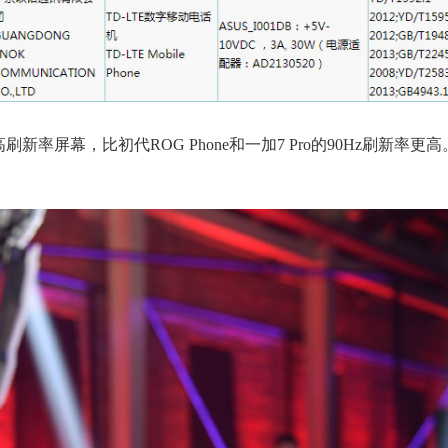
z高刷新率屏幕，比初代ROG Phone和一加7 Pro的90Hz刷新率