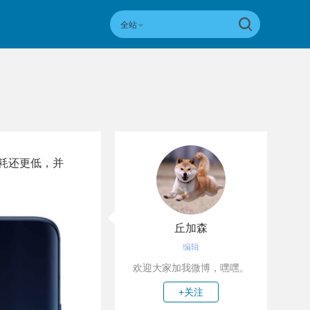
全站
功耗还更低，并
丘加森
编辑
欢迎大家加我微博，嘿嘿。
+关注