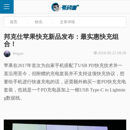
首页
快讯
文章详情
邦克仕苹果快充新品发布：最实惠快充组
合！
首
2019-05-22 09:38
Regan
苹果在2017年首次为自家手机搭配了USB PD快充技术并一
页
直沿用至今，但附赠的充电套装并不支持这项快充协议，想
快
要给手机进行快速充电的话，还需额外购买一套PD快充充电
套装，也就是一个PD充电器加上一根USB Type-C to Lightnin
讯
g数据线。
评
测