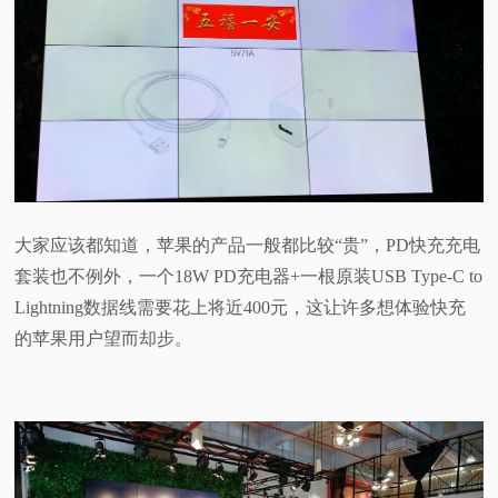
视
频
科
普
大家应该都知道，苹果的产品一般都比较“贵”，PD快充充电
体
套装也不例外，一个18W PD充电器+一根原装USB Type-C to
Lightning数据线需要花上将近400元，这让许多想体验快充
验
的苹果用户望而却步。
专
题