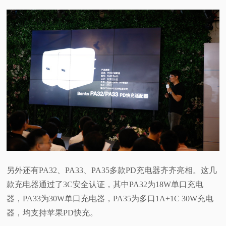
另外还有PA32、PA33、PA35多款PD充电器齐齐亮相。这几
款充电器通过了3C安全认证，其中PA32为18W单口充电
器，PA33为30W单口充电器，PA35为多口1A+1C 30W充电
器，均支持苹果PD快充。