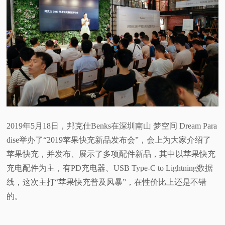
2019年5月18日，邦克仕Benks在深圳南山 梦空间 Dream Para
dise举办了“2019苹果快充新品发布会”，会上为大家介绍了
苹果快充，并发布、展示了多项配件新品，其中以苹果快充
充电配件为主，有PD充电器、USB Type-C to Lightning数据
线，这次主打“苹果快充普及风暴”，在性价比上还是不错
的。