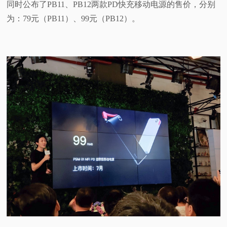
同时公布了PB11、PB12两款PD快充移动电源的售价，分别
为：79元（PB11）、99元（PB12）。