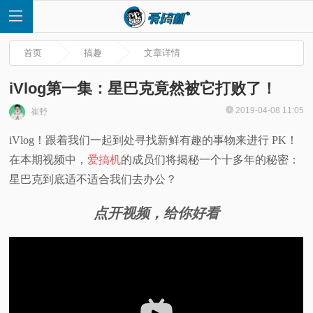
首页
搞趣
文章详情
iVlog第一集：星巴克竟然被它打败了！
2019-04-08 11:05
崔野
首
iVlog！跟着我们一起到处寻找新鲜有趣的事物来进行 PK！
在本期视频中，
爱搞机
的成员们将揭秘一个十多年的秘密：
页
星巴克到底适不适合我们去办公？
快
点开视频，给你好看
讯
评
测