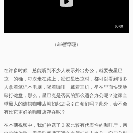
视
频
科
（
哔哩哔哩
）
普
体
在许多时候，总能听到不少人表示外出办公，就要去星巴
克，的确，每次走在路上，经过星巴克时，都可以看到很多
验
人拿着笔记本电脑，喝着咖啡，戴着耳机，坐在里面快速地
敲打键盘，那么，星巴克是否真的那么适合办公呢？这家全
专
球最大的连锁咖啡店就如此之吸引白领们吗？此外，会不会
有比它更好的咖啡店存在呢？
题
在本期视频中，我们挑选了 3 家比较有代表性的咖啡厅，亲