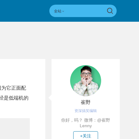
全站
因为它正面配
已经是低端机的
崔野
资深搞笑编辑
你好，吗？ 微博：@崔野
Lenny
+关注