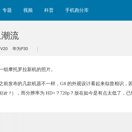
专题
视频
科普
手机跑分库
上潮流
V20
华为P30
一组摩托罗拉新机的照片。
，跟之前发布的几款机器不一样，G8 的外观设计看起来似曾相识，
），而分辨率为 HD+？720p？放在如今是有点太低了，
狂欢？