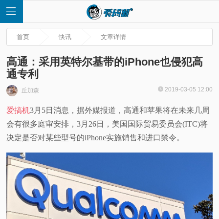
首页
快讯
文章详情
高通：采用英特尔基带的iPhone也侵犯高
通专利
首
2019-03-05 12:00
丘加森
爱搞机
3月5日消息，据外媒报道，高通和苹果将在未来几周
页
会有很多庭审安排，3月26日，美国国际贸易委员会(ITC)将
快
决定是否对某些型号的iPhone实施销售和进口禁令。
讯
评
测