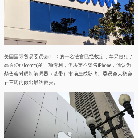
视
频
科
普
美国国际贸易委员会(ITC)的一名法官已经裁定，苹果侵犯了
高通(Qualcomm)的一项专利，但决定不禁售iPhone，他认为
体
禁售会对调制解调器（基带）市场造成影响。委员会大概会
在三周内做出最终裁决。
验
专
题