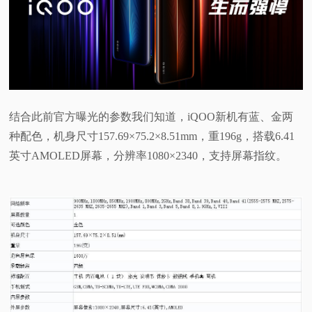
视
频
科
结合此前官方曝光的参数我们知道，iQOO新机有蓝、金两
普
种配色，机身尺寸157.69×75.2×8.51mm，重196g，搭载6.41
英寸AMOLED屏幕，分辨率1080×2340，支持屏幕指纹。
体
验
专
题