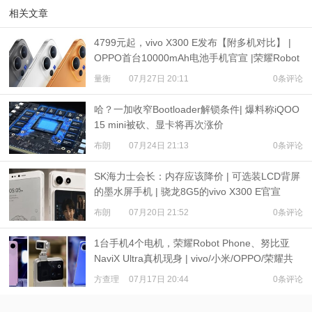
相关文章
4799元起，vivo X300 E发布【附多机对比】 |
OPPO首台10000mAh电池手机官宣 |荣耀Robot
Phone定档
量衡
07月27日 20:11
0条评论
哈？一加收窄Bootloader解锁条件| 爆料称iQOO
15 mini被砍、显卡将再次涨价
布朗
07月24日 21:13
0条评论
SK海力士会长：内存应该降价 | 可选装LCD背屏
的墨水屏手机 | 骁龙8G5的vivo X300 E官宣
布朗
07月20日 21:52
0条评论
1台手机4个电机，荣耀Robot Phone、努比亚
NaviX Ultra真机现身 | vivo/小米/OPPO/荣耀共
推公平内存机制
方查理
07月17日 20:44
0条评论