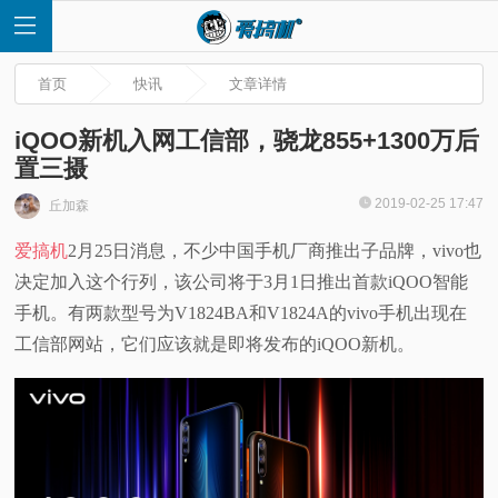
首页
快讯
文章详情
iQOO新机入网工信部，骁龙855+1300万后
置三摄
首
2019-02-25 17:47
丘加森
爱搞机
2月25日消息，不少中国手机厂商推出子品牌，vivo也
页
决定加入这个行列，该公司将于3月1日推出首款iQOO智能
快
手机。有两款型号为V1824BA和V1824A的vivo手机出现在
工信部网站，它们应该就是即将发布的iQOO新机。
讯
评
测