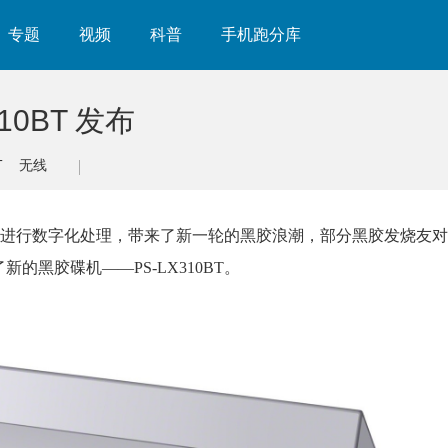
专题
视频
科普
手机跑分库
0BT 发布
T
无线
进行数字化处理，带来了新一轮的黑胶浪潮，部分黑胶发烧友对
的黑胶碟机——PS-LX310BT。