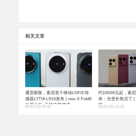
相关文章
通货膨胀，索尼首个移动LOFIC传
约10500元起，索尼Xpe
感器LYTIA L910发布 | vivo X Fold6
布：光变长焦没了 | 
外观公布+无线电脑模式
宣
06月17日 20:41
05月13日 22:32