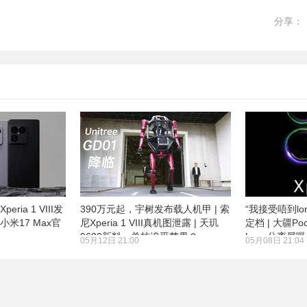
分享：
ria 1 VIII发
390万元起，宇树发布载人机甲 | 索
“我接受唔到lor”
小米17 Max官
尼Xperia 1 VIII真机图泄露 | 天玑
定档 | 大疆Po
9600新料：单核追平苹果？
Luna分离屏
05月12日 21:00
05月08日 21:04