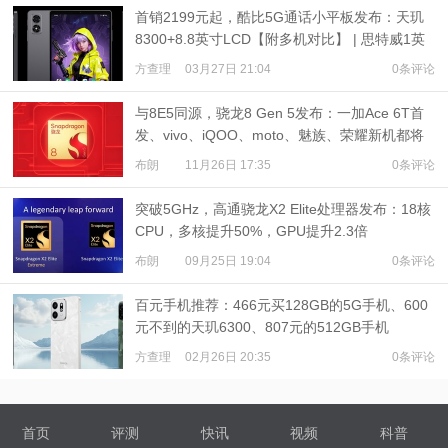
首销2199元起，酷比5G通话小平板发布：天玑
8300+8.8英寸LCD【附多机对比】 | 思特威1英
寸旗舰发布
方查理
03月27日 21:04
0条评论
与8E5同源，骁龙8 Gen 5发布：一加Ace 6T首
发、vivo、iQOO、moto、魅族、荣耀新机都将
搭载
布朗
11月26日 17:35
0条评论
突破5GHz，高通骁龙X2 Elite处理器发布：18核
CPU，多核提升50%，GPU提升2.3倍
布朗
09月25日 19:04
0条评论
百元手机推荐：466元买128GB的5G手机、600
元不到的天玑6300、807元的512GB手机
方查理
02月26日 20:35
0条评论
首页
评测
快讯
视频
科普