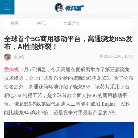
首页
快讯
文章详情
全球首个5G商用移动平台，高通骁龙855发
布，AI性能炸裂！
首
2018-12-05 10:37
丘加森
爱搞机
12月5日消息，今天高通在夏威夷举办了第三届骁龙
页
技术峰会，会上正式发布全新的旗舰SoC骁龙855。除了公布
快
命名之外，高通还简略地介绍了骁龙855，该芯片采用了台
积电7nm制程工艺，是全球首款全面支持5G的商用移动平
讯
台。骁龙855搭载第四代高通人工智能引擎AI Engine，AI性
能比骁龙845高出3倍，还是竞争对手最新产品的2倍。
评
测