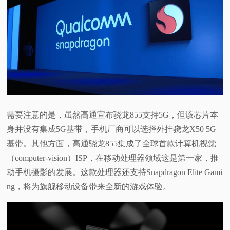
视
频
科
普
需要注意的是，虽然高通宣布骁龙855支持5G，但该芯片本
体
身并没有集成5G基带，手机厂商可以选择外挂骁龙X50 5G
基带。其他方面，高通骁龙855集成了全球首款计算机视觉
验
（computer-vision）ISP，在移动处理器领域这是第一家，推
专
动手机摄影的发展。这款处理器还支持Snapdragon Elite Gami
ng，将为旗舰移动设备带来全新的游戏体验。
题