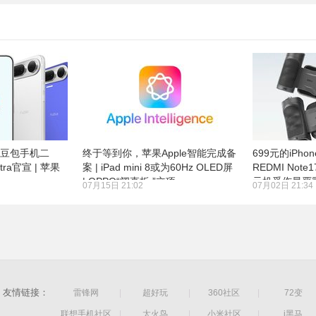
 豆包手机二
终于等到你，苹果Apple智能完成备
699元的iPho
tra官宣 | 苹果
案 | iPad mini 8或为60Hz OLED屏
REDMI No
ags
| OPPO“阔直板 ”立项
元机受伤最严重
07月15日 21:02
07月02日 21:34
月22日发布
友情链接：
雷锋网
|
超好玩
|
360社区
|
72变
联想手机社区
|
太火鸟
|
小米社区
|
i黑马