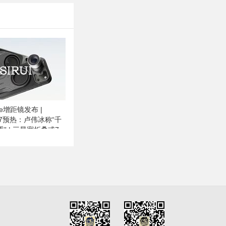
ne增距镜发布 |
te17预热：卢伟冰称“千
” | 三星宽折叠或7