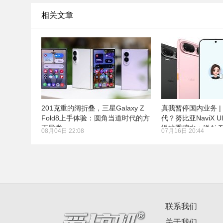
相关文章
201克重的阔折叠，三星Galaxy Z
真我暂停国内业务 |
Fold8上手体验：圆角当道时代的方
代？努比亚NaviX Ul
正异类
返校季缩水：送AirT
08月04日 22:08
07月16日 20:44
联系我们
关于我们