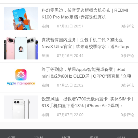
科幻零黑边，传音无边框概念机公布 | REDMI
K100 Pro Max定档+赤霞珠红真机
布朗
07月31日 20:57
0条评论
真我暂停国内业务 | 豆包手机二代？努比亚
NaviX Ultra官宣 | 苹果返校季缩水：送AirTags
量衡
07月16日 20:44
0条评论
终于等到你，苹果Apple智能完成备案 | iPad
mini 8或为60Hz OLED屏 | OPPO“阔直板 ”立项
布朗
07月15日 21:02
0条评论
设定风骚，拯救者Y700无极内置卡+实体SIM卡 |
618手机销量下滑13% | iPhone Air 2爆料：
3500mAh电池
布朗
07月07日 22:00
0条评论