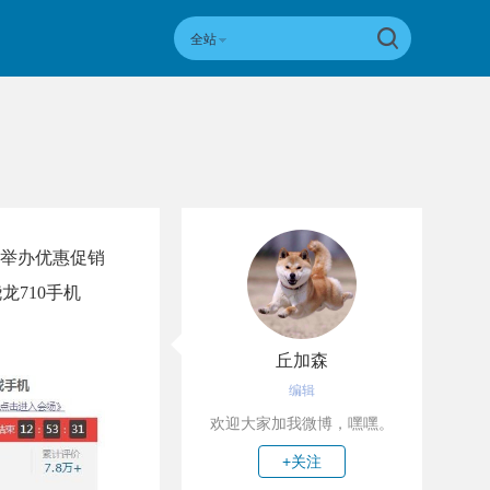
全站
天举办优惠促销
龙710手机
丘加森
编辑
欢迎大家加我微博，嘿嘿。
+关注