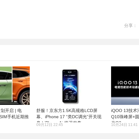
分享：
开启 | 电
舒服！京东方1.5K高规格LCD屏
iQOO 13技
eSIM手机近期推
幕、iPhone 17 “类DC调光”开关现
Q10珠峰屏+
身 | iPhone Air推迟发售
片Q2
09月12日 22:45
10月24日 11:41