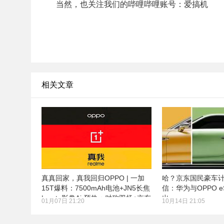
当然，也关注我们的哔哩哔哩账号：爱搞机
相关文章
真真回家，真我回归OPPO | 一加
哈？京东国民豪车计划
15T爆料：7500mAh电池+JN5长焦
信：华为与OPPO 
| moto影像Air预热：对称双扬+京东
出
01月07日 21:20
10月14日 21:05
方Q10屏