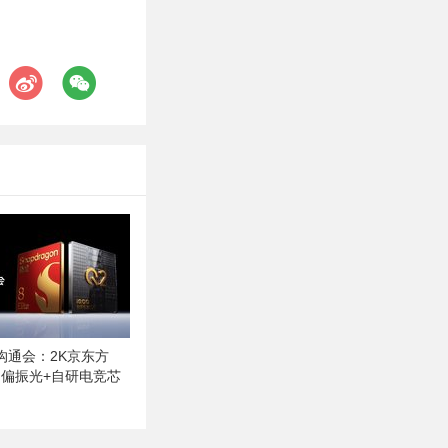
术沟通会：2K京东方
圆偏振光+自研电竞芯