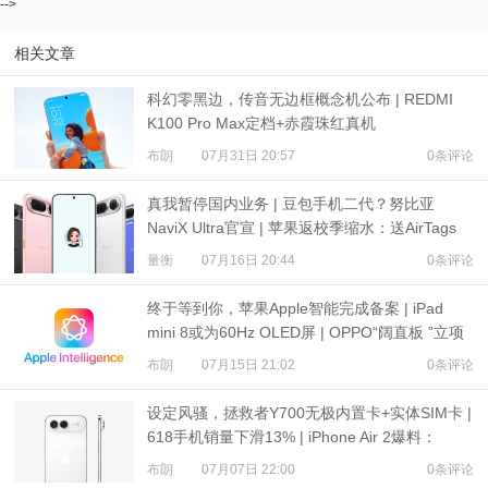
-->
相关文章
科幻零黑边，传音无边框概念机公布 | REDMI
K100 Pro Max定档+赤霞珠红真机
布朗
07月31日 20:57
0条评论
真我暂停国内业务 | 豆包手机二代？努比亚
NaviX Ultra官宣 | 苹果返校季缩水：送AirTags
量衡
07月16日 20:44
0条评论
终于等到你，苹果Apple智能完成备案 | iPad
mini 8或为60Hz OLED屏 | OPPO“阔直板 ”立项
布朗
07月15日 21:02
0条评论
设定风骚，拯救者Y700无极内置卡+实体SIM卡 |
618手机销量下滑13% | iPhone Air 2爆料：
3500mAh电池
布朗
07月07日 22:00
0条评论