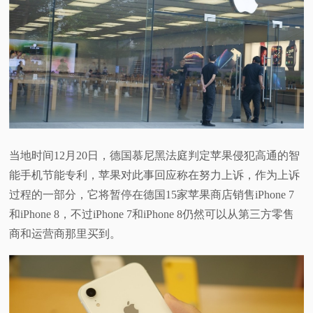
视
频
科
普
当地时间12月20日，德国慕尼黑法庭判定苹果侵犯高通的智
体
能手机节能专利，苹果对此事回应称在努力上诉，作为上诉
过程的一部分，它将暂停在德国15家苹果商店销售iPhone 7
验
和iPhone 8，不过iPhone 7和iPhone 8仍然可以从第三方零售
专
商和运营商那里买到。
题