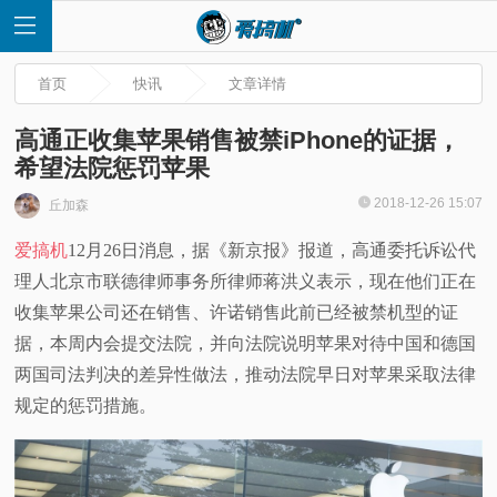
首页
快讯
文章详情
高通正收集苹果销售被禁iPhone的证据，
希望法院惩罚苹果
首
2018-12-26 15:07
丘加森
爱搞机
12月26日消息，据《新京报》报道，高通委托诉讼代
页
理人北京市联德律师事务所律师蒋洪义表示，现在他们正在
快
收集苹果公司还在销售、许诺销售此前已经被禁机型的证
据，本周内会提交法院，并向法院说明苹果对待中国和德国
讯
两国司法判决的差异性做法，推动法院早日对苹果采取法律
规定的惩罚措施。
评
测