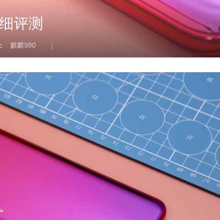
详细评测
c
麒麟980