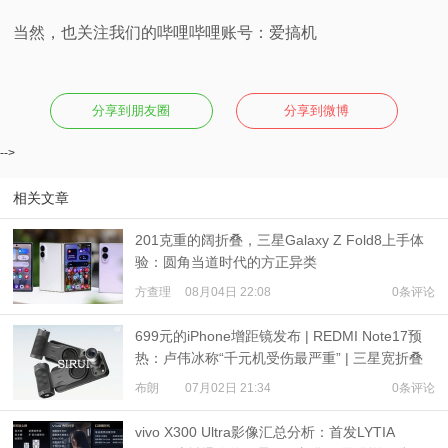
当然，也关注我们的哔哩哔哩账号：爱搞机
分享到朋友圈
分享到微博
-->
相关文章
201克重的阔折叠，三星Galaxy Z Fold8上手体
验：圆角当道时代的方正异类
方查理
08月04日 22:08
0条评论
699元的iPhone增距镜发布 | REDMI Note17预
热：卢伟冰称“千元机受伤最严重” | 三星宽折叠
或7月22日发布
布朗
07月02日 21:34
0条评论
vivo X300 Ultra影像汇总分析：首发LYTIA