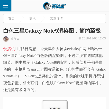
首页
快讯
文章详情
白色三星Galaxy Note9渲染图，简约至极
2018-11-05 12:03
丘加森
首
爱搞机
11月5日消息，今天爆料大神@evleaks在网上晒出一
张三星Galaxy Note9白色版的渲染图，不过并没有透露其他
页
细节。图中展示了Galaxy Note9的背面，其后盖几乎都是白
快
色的，中框和“Samsung”图标是银色（真机背部不会有“Galax
y Note9”），S Pen也是类似的设计。目前的旗舰手机流行渐
讯
变色后盖，相比它们，白色版Galaxy Note9更显简约淳朴，
还是挺有吸引力的。
评
测