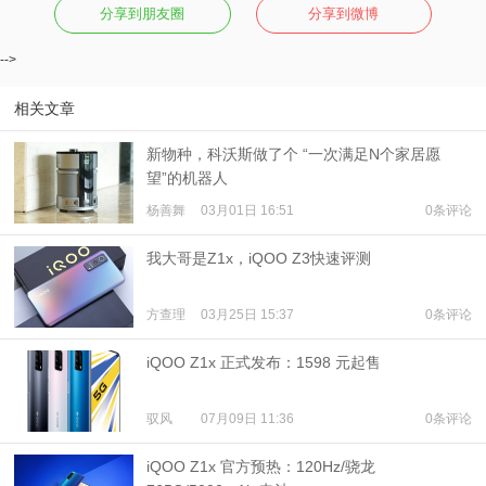
分享到朋友圈
分享到微博
-->
相关文章
新物种，科沃斯做了个 “一次满足N个家居愿
望”的机器人
杨善舞
03月01日 16:51
0条评论
我大哥是Z1x，iQOO Z3快速评测
方查理
03月25日 15:37
0条评论
iQOO Z1x 正式发布：1598 元起售
驭风
07月09日 11:36
0条评论
iQOO Z1x 官方预热：120Hz/骁龙