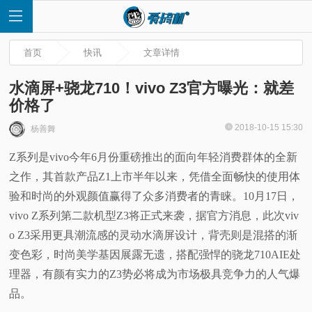
首页
快讯
文章详情
水滴屏+骁龙710！vivo Z3官方曝光：就差
价格了
首
2018-10-15 15:30
杨善舞
Z系列是vivo今年6月份重磅推出的面向年轻消费群体的全新
页
之作，其首款产品Z1上市半年以来，凭借全面畅快的使用体
快
验和时尚的外观颜值赢得了众多消费者的青睐。10月17日，
vivo Z系列第二款机型Z3将正式来袭，据官方消息，此次viv
讯
o Z3采用更具潮流感的灵动水滴屏设计，背壳则是混搭的渐
变色彩，时尚美学基因展露无遗，搭配强悍的骁龙710AIE处
评
理器，有颜有实力的Z3势必将成为市场极具竞争力的人气爆
品。
测