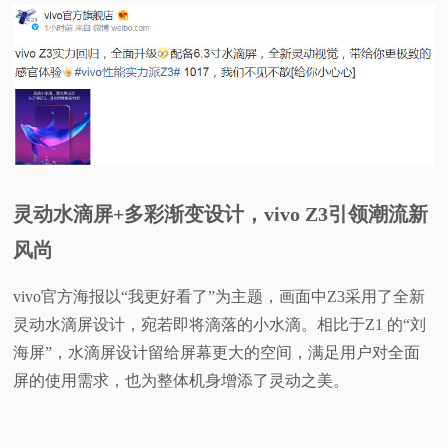
视
频
科
普
灵动水滴屏+多彩渐变设计，vivo Z3引领潮流新
体
风尚
验
vivo官方海报以“我更好看了”为主题，画面中Z3采用了全新
灵动水滴屏设计，宛若即将滴落的小水滴。相比于Z1 的“刘
专
海屏”，水滴屏设计留给屏幕更大的空间，满足用户对全面
屏的使用需求，也为整体机身增添了灵动之美。
题