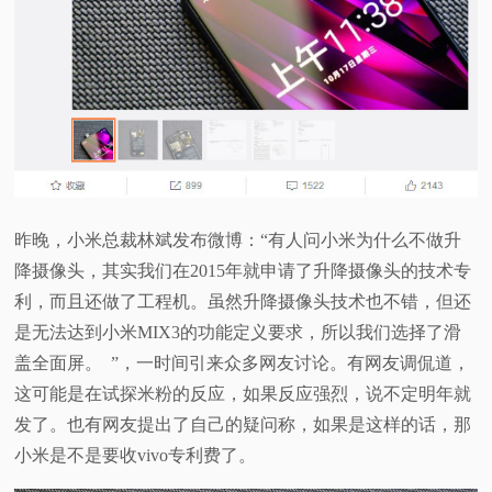
视
频
科
普
昨晚，小米总裁林斌发布微博：“有人问小米为什么不做升
体
降摄像头，其实我们在2015年就申请了升降摄像头的技术专
利，而且还做了工程机。虽然升降摄像头技术也不错，但还
验
是无法达到小米MIX3的功能定义要求，所以我们选择了滑
盖全面屏。 ”，一时间引来众多网友讨论。有网友调侃道，
专
这可能是在试探米粉的反应，如果反应强烈，说不定明年就
题
发了。也有网友提出了自己的疑问称，如果是这样的话，那
小米是不是要收vivo专利费了。