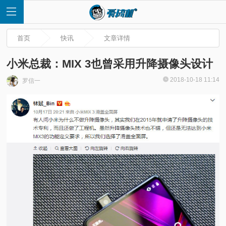
首页
快讯
文章详情
小米总裁：MIX 3也曾采用升降摄像头设计
2018-10-18 11:14
罗信一
首
页
快
讯
评
测