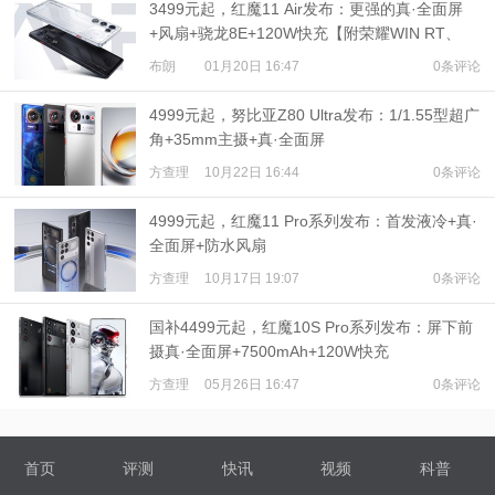
3499元起，红魔11 Air发布：更强的真·全面屏
+风扇+骁龙8E+120W快充【附荣耀WIN RT、
iQOO Neo11等多机对比】
布朗
01月20日 16:47
0条评论
4999元起，努比亚Z80 Ultra发布：1/1.55型超广
角+35mm主摄+真·全面屏
方查理
10月22日 16:44
0条评论
4999元起，红魔11 Pro系列发布：首发液冷+真·
全面屏+防水风扇
方查理
10月17日 19:07
0条评论
国补4499元起，红魔10S Pro系列发布：屏下前
摄真·全面屏+7500mAh+120W快充
方查理
05月26日 16:47
0条评论
首页
评测
快讯
视频
科普