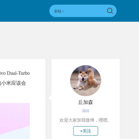
全站
ual-Turbo
的小米应该会
丘加森
编辑
欢迎大家加我微博，嘿嘿。
+关注