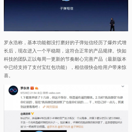
视
频
科
罗永浩称，基本功能都没打磨好的子弹短信经历了爆炸式增
长后，现在进入一个平稳期，这符合正常的产品规律。快如
普
科技的团队正以每周一更新的节奏耐心完善产品（最新版本
中已经支持了支付宝红包功能），相信很快会给用户带来惊
体
喜。
验
专
题