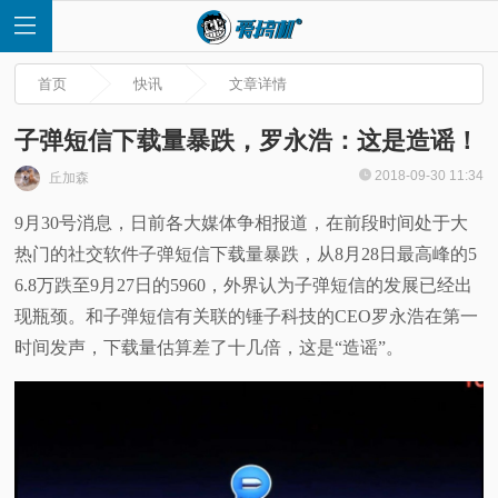
首页
快讯
文章详情
子弹短信下载量暴跌，罗永浩：这是造谣！
2018-09-30 11:34
丘加森
首
9月30号消息，日前各大媒体争相报道，在前段时间处于大
热门的社交软件子弹短信下载量暴跌，从8月28日最高峰的5
页
6.8万跌至9月27日的5960，外界认为子弹短信的发展已经出
快
现瓶颈。和子弹短信有关联的锤子科技的CEO罗永浩在第一
时间发声，下载量估算差了十几倍，这是“造谣”。
讯
评
测