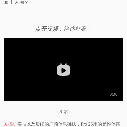
00 上 2698？
视
频
点开视频，给你好看：
科
普
体
验
专
题
（
B 站
）
爱搞机
实拍以及后续的厂商信息确认，Pro 2S用的是维信诺