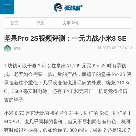
首页
评测
文章详情
坚果Pro 2S视频评测：一元力战小米8 SE
2018-08-26 14:12
崔野
首
1 块钱可以干嘛？可以在拿出 ¥1,799 元买 Pro 2S 时有零钱
页
找。老罗如今需要一款走量的产品，而锤子的坚果 Pro 2S 便
承担着这个重任：几乎没变但也没毛病的外观、骁龙 710 So
快
C、3600 毫安时电池、还有 TNT 和无限屏，机哥觉得很厉
害的样子。
讯
小米 8 SE 是它无比直接的竞争对手，同样的 SoC、同样的 I
评
MX363、也几乎同样的售价，但又不尽相同各有特色，机哥
有时候很难抉择，假如给你 ¥1,800 的话，买谁？还是说加 7
测