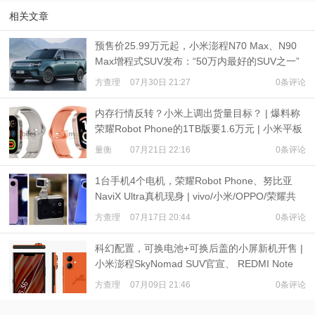
相关文章
预售价25.99万元起，小米澎程N70 Max、N90
Max增程式SUV发布：“50万内最好的SUV之一”
方查理
07月30日 21:27
0条评论
内存行情反转？小米上调出货量目标？ | 爆料称
荣耀Robot Phone的1TB版要1.6万元 | 小米平板
9、REDMI Watch 6现身
量衡
07月21日 22:16
0条评论
1台手机4个电机，荣耀Robot Phone、努比亚
NaviX Ultra真机现身 | vivo/小米/OPPO/荣耀共
推公平内存机制
方查理
07月17日 20:44
0条评论
科幻配置，可换电池+可换后盖的小屏新机开售 |
小米澎程SkyNomad SUV官宣、 REDMI Note
17预热
方查理
07月09日 21:46
0条评论