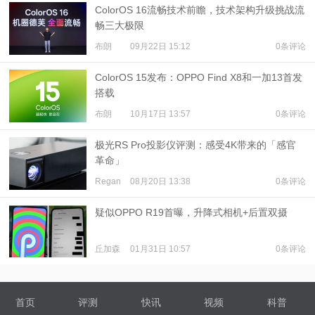
ColorOS 16流畅技术前瞻，技术架构升级挑战流
畅三大极限
布朗
09月22日 15:12
0条评论
ColorOS 15发布：OPPO Find X8和一加13首发
搭载
布朗
10月17日 13:57
0条评论
极光RS Pro投影仪评测：感受4K带来的「感官
革命」
Regan
08月20日 13:38
0条评论
疑似OPPO R19首曝，升降式相机+后置双摄
丘加森
01月31日 10:57
0条评论
首页
评测
快讯
视频
科普