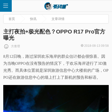
首页
快讯
文章详情
主打夜拍+极光配色？OPPO R17 Pro官方
曝光
首
2018-08-13 09:58
方查理
8月12日晚，路过深圳欢乐海岸的群众估计都会很惊喜。因
页
为当晚OPPO在没有预告的情况下，于欢乐海岸进行了3D激
快
光秀。而具体位置就是深圳旅游信息中心大楼前的广场，OP
PO还在旅游信息中心的墙上打上了新机的预告和标语。
讯
评
测