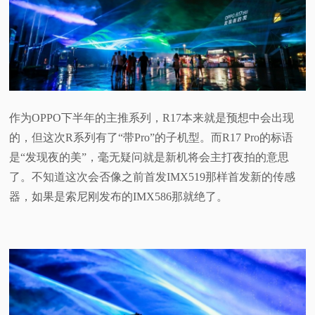
视
频
科
作为OPPO下半年的主推系列，R17本来就是预想中会出现
普
的，但这次R系列有了“带Pro”的子机型。而R17 Pro的标语
是“发现夜的美”，毫无疑问就是新机将会主打夜拍的意思
体
了。不知道这次会否像之前首发IMX519那样首发新的传感
器，如果是索尼刚发布的IMX586那就绝了。
验
专
题