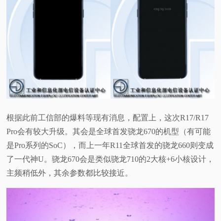
根据此前工信部的爆料等现有消息，配置上，这次R17/R17
Pro会有较大升级。其会是全球首发骁龙670的机型（有可能
是Pro系列的SoC），而上一年R11全球首发的骁龙660则变成
了一代神U。骁龙670会是类似骁龙710的2大核+6小核设计，
主频稍低外，其余参数都比较接近。