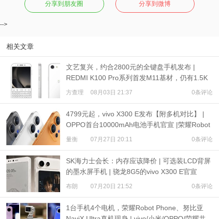
分享到朋友圈
分享到微博
-->
相关文章
文艺复兴，约合2800元的全键盘手机发布 |
REDMI K100 Pro系列首发M11基材，仍有1.5K
超级像素
方查理
08月03日 21:37
0条评论
4799元起，vivo X300 E发布【附多机对比】 |
OPPO首台10000mAh电池手机官宣 |荣耀Robot
Phone定档
量衡
07月27日 20:11
0条评论
SK海力士会长：内存应该降价 | 可选装LCD背屏
的墨水屏手机 | 骁龙8G5的vivo X300 E官宣
布朗
07月20日 21:52
0条评论
1台手机4个电机，荣耀Robot Phone、努比亚
NaviX Ultra真机现身 | vivo/小米/OPPO/荣耀共