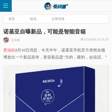
首页
快讯
文章详情
诺基亚自曝新品，可能是智能音箱
2018-08-16 18:20
丘加森
首
爱搞机
8月16日消息，今天中午，诺基亚手机官方突然在微
博发出一个新品宣传，形容新品是“方的，硬的，会说话。”
页
快
讯
评
测