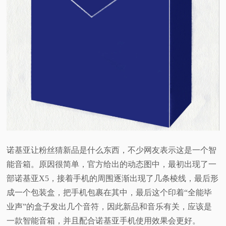
视
频
科
普
体
验
诺基亚让粉丝猜新品是什么东西，不少网友表示这是一个智
能音箱。原因很简单，官方给出的动态图中，最初出现了一
专
部诺基亚X5，接着手机的周围逐渐出现了几条棱线，最后形
成一个包装盒，把手机包裹在其中，最后这个印着“全能毕
题
业声”的盒子发出几个音符，因此新品和音乐有关，应该是
一款智能音箱，并且配合诺基亚手机使用效果会更好。