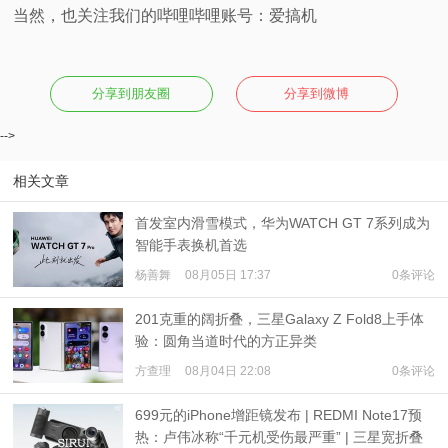
当然，也关注我们的哔哩哔哩账号：爱搞机
分享到朋友圈
分享到微博
-->
相关文章
首发室内滑雪模式，华为WATCH GT 7系列成为
智能手表换机首选
杨善舞
08月05日 17:37
0条评论
201克重的阔折叠，三星Galaxy Z Fold8上手体
验：圆角当道时代的方正异类
方查理
08月04日 22:08
0条评论
699元的iPhone增距镜发布 | REDMI Note17预
热：卢伟冰称“千元机受伤最严重” | 三星宽折叠