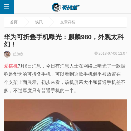
首页
快讯
文章详情
华为可折叠手机曝光：麒麟980，外观太科
幻！
首
2018-07-06 12:07
丘加森
爱搞机
7月6日消息，今日有消息人士在网络上曝光了一款据
页
称是华为的可折叠手机，可以看到这款手机似乎被放置在一
快
个支架上面展示。初步来看，该机屏幕大小和普通手机差不
多，不过厚度只有普通手机的一半。
讯
评
测