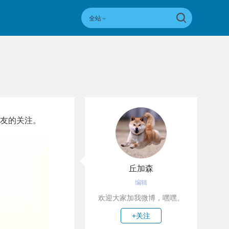
全站
网友的关注。
丘加森
编辑
欢迎大家加我微博，嘿嘿。
+关注