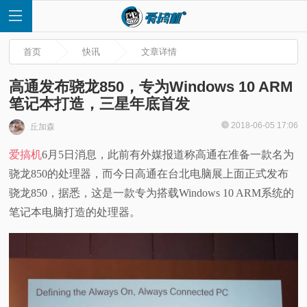
首页
快讯
文章详情
高通发布骁龙850，专为Windows 10 ARM
笔记本打造，三星年底首发
首
2018-06-05 17:06
丘加森
爱搞机
6月5日消息，此前有外媒报道称高通在准备一款名为
页
骁龙850的处理器，而今日高通在台北电脑展上面正式发布
快
骁龙850，据悉，这是一款专为搭载Windows 10 ARM系统的
笔记本电脑打造的处理器。
讯
评
测