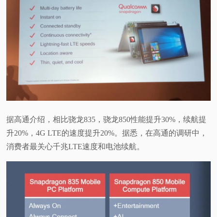
视
频
科
普
体
据高通介绍，相比骁龙835，骁龙850性能提升30%，续航提
升20%，4G LTE的速度提升20%。据悉，在高通的调研中，
验
消费者最关心千兆LTE速度和电池续航。
专
题