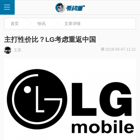
首页
快讯
文章详情
主打性价比？LG考虑重返中国
2018-05-07 11:21
王昊
首
页
快
讯
评
测