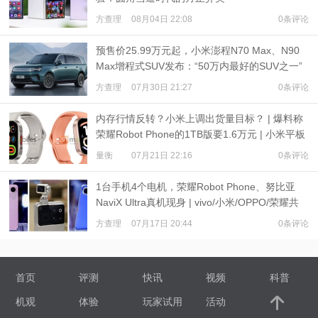
方查理
08月04日 22:08
0条评论
预售价25.99万元起，小米澎程N70 Max、N90
Max增程式SUV发布：“50万内最好的SUV之一”
方查理
07月30日 21:27
0条评论
内存行情反转？小米上调出货量目标？ | 爆料称
荣耀Robot Phone的1TB版要1.6万元 | 小米平板
9、REDMI Watch 6现身
量衡
07月21日 22:16
0条评论
1台手机4个电机，荣耀Robot Phone、努比亚
NaviX Ultra真机现身 | vivo/小米/OPPO/荣耀共
推公平内存机制
方查理
07月17日 20:44
0条评论
首页
评测
快讯
视频
科普
机观
体验
玩家试用
活动