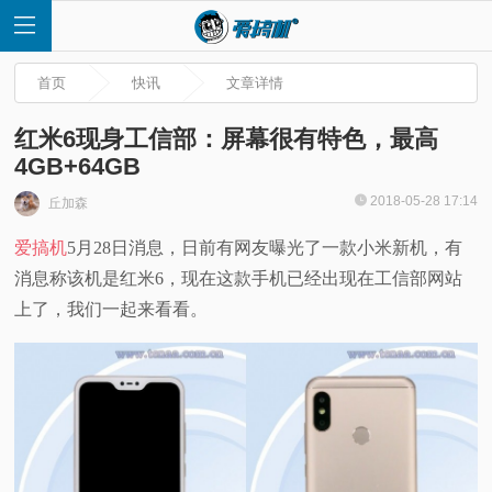
首页
快讯
文章详情
红米6现身工信部：屏幕很有特色，最高
4GB+64GB
首
2018-05-28 17:14
丘加森
爱搞机
5月28日消息，日前有网友曝光了一款小米新机，有
页
消息称该机是红米6，现在这款手机已经出现在工信部网站
快
上了，我们一起来看看。
讯
评
测