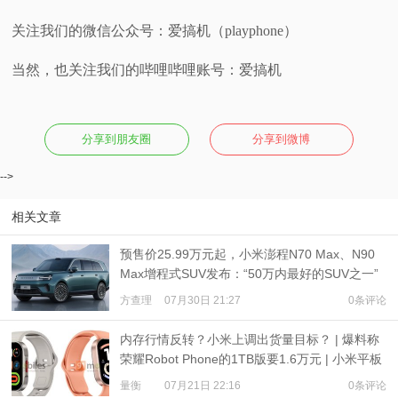
关注我们的微信公众号：爱搞机（playphone）
当然，也关注我们的哔哩哔哩账号：爱搞机
分享到朋友圈
分享到微博
-->
相关文章
预售价25.99万元起，小米澎程N70 Max、N90
Max增程式SUV发布：“50万内最好的SUV之一”
方查理
07月30日 21:27
0条评论
内存行情反转？小米上调出货量目标？ | 爆料称
荣耀Robot Phone的1TB版要1.6万元 | 小米平板
9、REDMI Watch 6现身
量衡
07月21日 22:16
0条评论