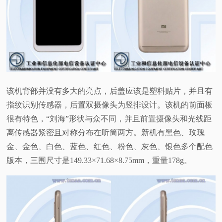
视
频
科
普
该机背部并没有多大的亮点，后盖应该是塑料贴片，并且有
指纹识别传感器，后置双摄像头为竖排设计。该机的前面板
体
很有特色，“刘海”形状与众不同，并且前置摄像头和光线距
离传感器紧密且对称分布在听筒两方。新机有黑色、玫瑰
验
金、金色、白色、蓝色、红色、粉色、灰色、银色多个配色
版本，三围尺寸是149.33×71.68×8.75mm，重量178g。
专
题