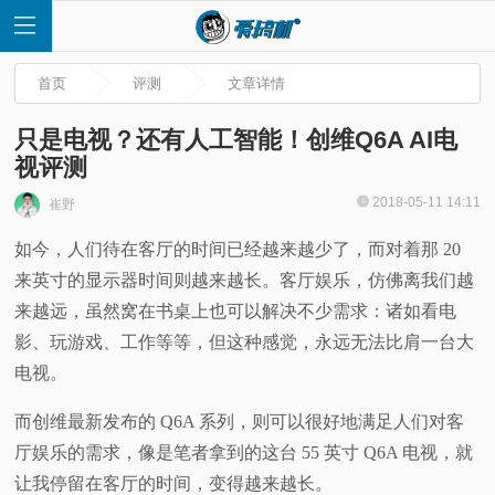
首页
评测
文章详情
只是电视？还有人工智能！创维Q6A AI电
视评测
首
2018-05-11 14:11
崔野
如今，人们待在客厅的时间已经越来越少了，而对着那 20
页
来英寸的显示器时间则越来越长。客厅娱乐，仿佛离我们越
快
来越远，虽然窝在书桌上也可以解决不少需求：诸如看电
影、玩游戏、工作等等，但这种感觉，永远无法比肩一台大
讯
电视。
评
而创维最新发布的 Q6A 系列，则可以很好地满足人们对客
厅娱乐的需求，像是笔者拿到的这台 55 英寸 Q6A 电视，就
测
让我停留在客厅的时间，变得越来越长。