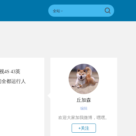
全站
S 43英
它们全都运行人
丘加森
编辑
欢迎大家加我微博，嘿嘿。
+关注