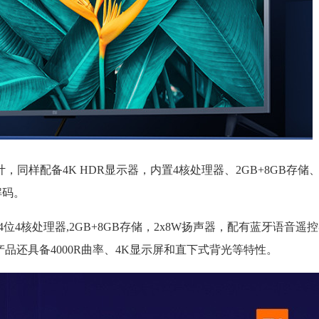
，同样配备4K HDR显示器，内置4核处理器、2GB+8GB存储、
解码。
4位4核处理器,2GB+8GB存储，2x8W扬声器，配有蓝牙语音遥
外该产品还具备4000R曲率、4K显示屏和直下式背光等特性。