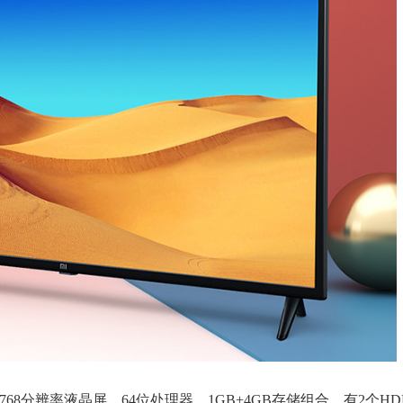
x768分辨率液晶屏，64位处理器，1GB+4GB存储组合，有2个HD