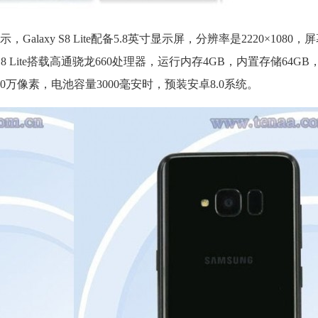
xy S8 Lite配备5.8英寸显示屏，分辨率是2220×1080，屏幕
axy S8 Lite搭载高通骁龙660处理器，运行内存4GB，内置存储64
0万像素，电池容量3000毫安时，预装安卓8.0系统。