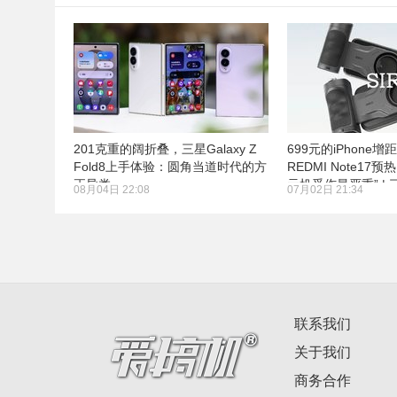
201克重的阔折叠，三星Galaxy Z
699元的iPhone增
Fold8上手体验：圆角当道时代的方
REDMI Note17
正异类
元机受伤最严重” |
08月04日 22:08
07月02日 21:34
月22日发布
联系我们
关于我们
商务合作