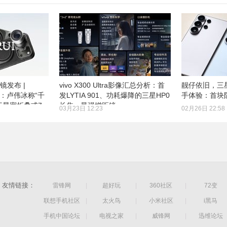
距镜发布 |
vivo X300 Ultra影像汇总分析：首
靓仔依旧，三星G
预热：卢伟冰称“千
发LYTIA 901、功耗爆降的三星HP0
手体验：首块
 三星宽折叠或7
长焦、最强增距镜
03月23日 12:23
02月26日 22:58
友情链接：
雷锋网
|
超好玩
|
360社区
|
72变
联想手机社区
|
太火鸟
|
小米社区
|
i黑马
手机中国论坛
|
电视之家
|
威锋网
|
迅维论坛