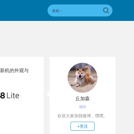
全站
到新机的外观与
丘加森
编辑
欢迎大家加我微博，嘿嘿。
+关注