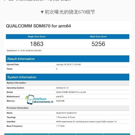
▼初次曝光的骁龙670细节