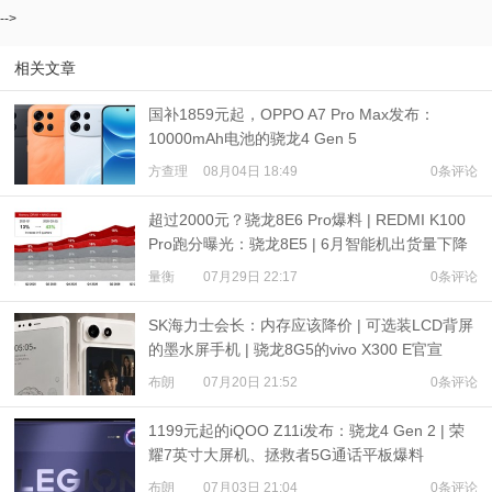
-->
相关文章
国补1859元起，OPPO A7 Pro Max发布：
10000mAh电池的骁龙4 Gen 5
方查理
08月04日 18:49
0条评论
超过2000元？骁龙8E6 Pro爆料 | REDMI K100
Pro跑分曝光：骁龙8E5 | 6月智能机出货量下降
16.6%
量衡
07月29日 22:17
0条评论
SK海力士会长：内存应该降价 | 可选装LCD背屏
的墨水屏手机 | 骁龙8G5的vivo X300 E官宣
布朗
07月20日 21:52
0条评论
1199元起的iQOO Z11i发布：骁龙4 Gen 2 | 荣
耀7英寸大屏机、拯救者5G通话平板爆料
布朗
07月03日 21:04
0条评论