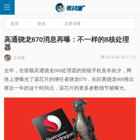
首页
快讯
文章详情
高通骁龙670消息再曝：不一样的8核处理
器
首
2018-04-08 17:12
丘加森
去年，在搭载高通骁龙660处理器的智能手机发布前夕，网
页
络上便曝光了该芯片的继任者骁龙670，在距离骁龙660推出
快
将近一年的这个时间点，该芯片的更多参数细节被曝光。
讯
评
测