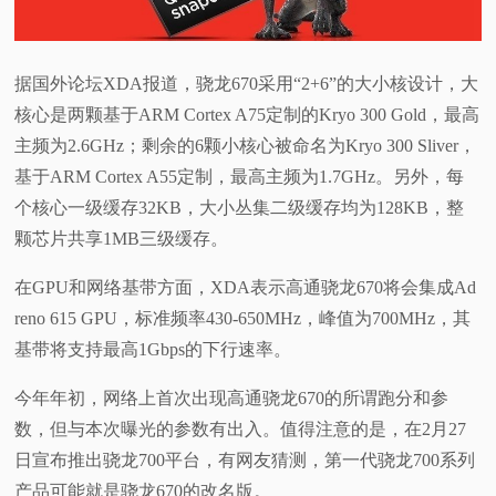
视
据国外论坛XDA报道，骁龙670采用“2+6”的大小核设计，大
频
核心是两颗基于ARM Cortex A75定制的Kryo 300 Gold，最高
主频为2.6GHz；剩余的6颗小核心被命名为Kryo 300 Sliver，
科
基于ARM Cortex A55定制，最高主频为1.7GHz。另外，每
普
个核心一级缓存32KB，大小丛集二级缓存均为128KB，整
颗芯片共享1MB三级缓存。
体
在GPU和网络基带方面，XDA表示高通骁龙670将会集成Ad
验
reno 615 GPU，标准频率430-650MHz，峰值为700MHz，其
基带将支持最高1Gbps的下行速率。
专
今年年初，网络上首次出现高通骁龙670的所谓跑分和参
题
数，但与本次曝光的参数有出入。值得注意的是，在2月27
日宣布推出骁龙700平台，有网友猜测，第一代骁龙700系列
产品可能就是骁龙670的改名版。