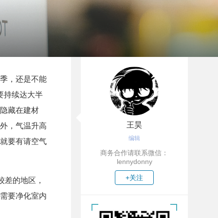
季，还是不能
要持续达大半
隐藏在建材
王昊
外，气温升高
编辑
就要有请空气
商务合作请联系微信：
lennydonny
+关注
较差的地区，
需要净化室内