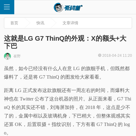
首页
快讯
文章详情
这就是LG G7 ThinQ的外观：X的额头+大
下巴
首
2018-04-24 11:20
崔野
虽然，如今已经没有什么人在意 LG 的旗舰手机，但既然都
页
爆料了，还是将 G7 ThinQ 的图发给大家看看。
快
距离 LG 正式发布这款旗舰还有一周左右的时间，而爆料大
神也在 Twitter 公布了这台机器的照片。从正面来看，G7 Thi
讯
nQ 长的其实还不错，刘海屏加持，在 2018 年，这点是少不
评
了的，金属中框以及玻璃机身，下巴稍大，但整体观感其实
还算 OK，后置双摄 + 指纹识别，下方有着 G7 ThinQ 的 log
测
o。