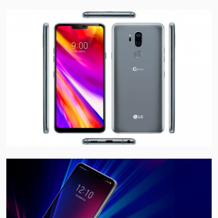
视
频
科
普
体
验
专
题