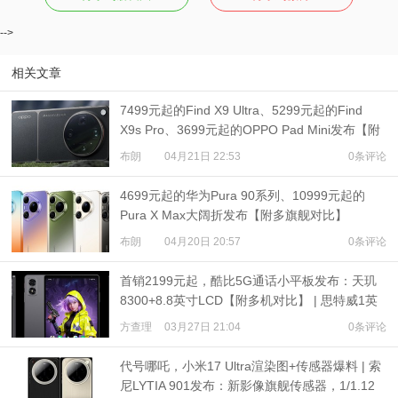
-->
相关文章
7499元起的Find X9 Ultra、5299元起的Find
X9s Pro、3699元起的OPPO Pad Mini发布【附
多旗舰对比】
布朗
04月21日 22:53
0条评论
4699元起的华为Pura 90系列、10999元起的
Pura X Max大阔折发布【附多旗舰对比】
布朗
04月20日 20:57
0条评论
首销2199元起，酷比5G通话小平板发布：天玑
8300+8.8英寸LCD【附多机对比】 | 思特威1英
寸旗舰发布
方查理
03月27日 21:04
0条评论
代号哪吒，小米17 Ultra渲染图+传感器爆料 | 索
尼LYTIA 901发布：新影像旗舰传感器，1/1.12