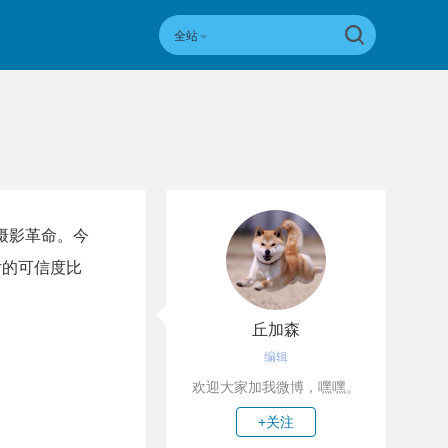
全站
摄影革命。今
片的可信度比
丘加森
编辑
欢迎大家加我微博，嘿嘿。
+关注