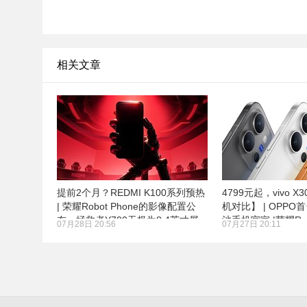
相关文章
提前2个月？REDMI K100系列预热
4799元起，vivo X
| 荣耀Robot Phone的影像配置公
机对比】 | OPPO首
布、拯救者Y700无极为8.4英寸屏
池手机官宣 |荣耀Rob
07月28日 20:56
07月27日 20:11