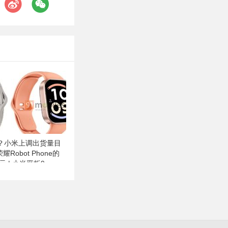
？小米上调出货量目
耀Robot Phone的
万元 | 小米平板9、
h 6现身