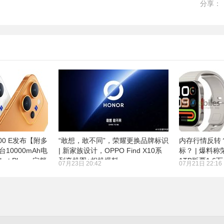
分享：
300 E发布【附多
“敢想，敢不同”，荣耀更换品牌标识
内存行情反转
台10000mAh电
| 新家族设计，OPPO Find X10系
标？ | 爆料称荣
ot Phone定档
列真机图+相机爆料
1TB版要1.6
07月23日 20:42
07月21日 22:16
REDMI Watc