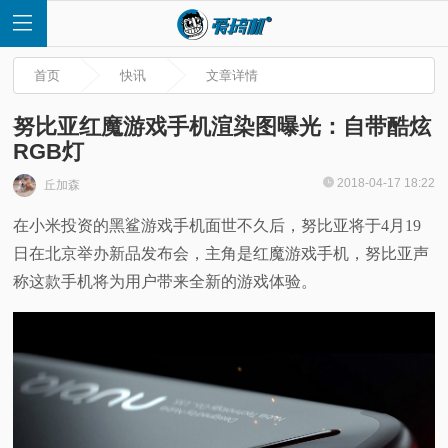
首页
快讯
文章详情
努比亚红魔游戏手机渲染图曝光：自带酷炫
RGB灯
首
2018-04-17 18:22
丘加森
在小米投资的黑鲨游戏手机面世不久后，努比亚将于4月19
页
日在北京举办新品发布会，主角是红魔游戏手机，努比亚声
快
称这款手机将为用户带来全新的游戏体验。
讯
评
测