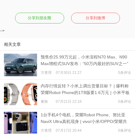
分享到朋友圈
分享到微博
-->
相关文章
预售价25.99万元起，小米澎程N70 Max、N90
Max增程式SUV发布：“50万内最好的SUV之一”
方查理
07月30日 21:27
0条评论
内存行情反转？小米上调出货量目标？ | 爆料称
荣耀Robot Phone的1TB版要1.6万元 | 小米平板
9、REDMI Watch 6现身
量衡
07月21日 22:16
0条评论
1台手机4个电机，荣耀Robot Phone、努比亚
NaviX Ultra真机现身 | vivo/小米/OPPO/荣耀共
推公平内存机制
方查理
07月17日 20:44
0条评论