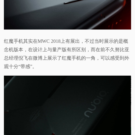
视
频
科
红魔手机其实在MWC 2018上有展出，不过当时展示的是概
念机版本，在设计上与量产版有所区别，而在前不久努比亚
普
总经理倪飞在微博上展示了红魔手机的一角，可以感受到外
观十分“带感”。
体
验
专
题