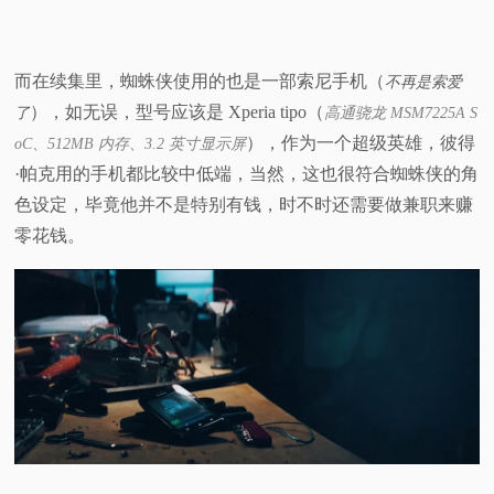
而在续集里，蜘蛛侠使用的也是一部索尼手机（
不再是索爱
），如无误，型号应该是 Xperia tipo（
了
高通骁龙 MSM7225A S
），作为一个超级英雄，彼得
oC、512MB 内存、3.2 英寸显示屏
·帕克用的手机都比较中低端，当然，这也很符合蜘蛛侠的角
色设定，毕竟他并不是特别有钱，时不时还需要做兼职来赚
零花钱。