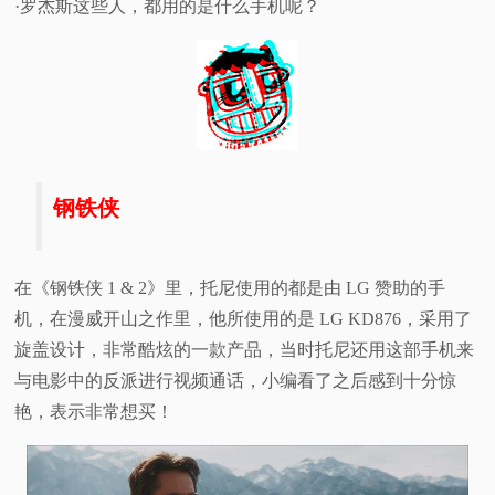
·罗杰斯这些人，都用的是什么手机呢？
视
频
科
普
钢铁侠
体
在《钢铁侠 1 & 2》里，托尼使用的都是由 LG 赞助的手
验
机，在漫威开山之作里，他所使用的是 LG KD876，采用了
旋盖设计，非常酷炫的一款产品，当时托尼还用这部手机来
专
与电影中的反派进行视频通话，小编看了之后感到十分惊
艳，表示非常想买！
题