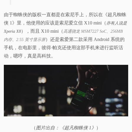
由于蜘蛛侠的版权一直都是在索尼手上，所以在《超凡蜘蛛
侠 1》里，他使用的应该是索尼爱立信 X10 mini（
亦有人说是
），而且 X10 mini（
Xperia X8
高通骁龙
MSM7227 SoC、256MB
）还是索爱第二款采用 Android 系统的
内存、2.55 英寸显示屏
手机，在电影里，彼得·帕克还使用这部手机来进行监听活
动，嗯哼，真是高科技。
（
图片出自：《超凡蜘蛛侠 1》
）