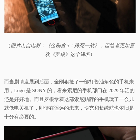
（
图片出自电影：《金刚狼 3：殊死一战》，但笔者更加喜
欢《罗根》这个译名
）
而当剧情发展到后面，金刚狼捡了一部打酱油角色的手机来
用，Logo 是 SONY 的，看来索尼的手机部门在 2029 年活的
还是好好地。而且罗根拿着这部索尼贴牌的手机玩了一会儿
就低电关机了，即便在遥远的未来，快充和长续航也依旧是
十分有必要的。