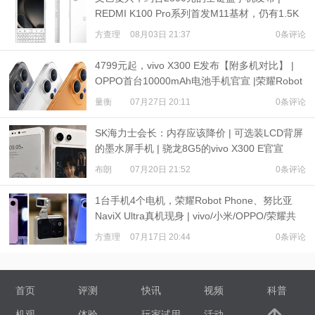
REDMI K100 Pro系列首发M11基材，仍有1.5K
超级像素
方查理
08月03日 21:37
0条评论
4799元起，vivo X300 E发布【附多机对比】 |
OPPO首台10000mAh电池手机官宣 |荣耀Robot
Phone定档
量衡
07月27日 20:11
0条评论
SK海力士会长：内存应该降价 | 可选装LCD背屏
的墨水屏手机 | 骁龙8G5的vivo X300 E官宣
布朗
07月20日 21:52
0条评论
1台手机4个电机，荣耀Robot Phone、努比亚
NaviX Ultra真机现身 | vivo/小米/OPPO/荣耀共
推公平内存机制
方查理
07月17日 20:44
0条评论
首页
评测
快讯
视频
科普
机观
体验
玩家试用
活动