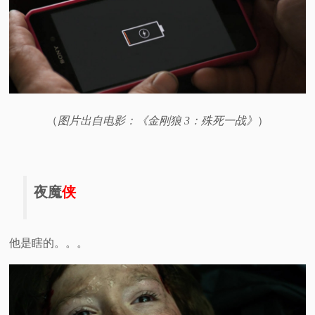
（
图片出自电影：《金刚狼 3：殊死一战》
）
夜魔
侠
他是瞎的。。。