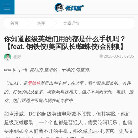
首页
热评
文章详情
你知道超级英雄们用的都是什么手机吗？
【feat. 钢铁侠/美国队长/蜘蛛侠/金刚狼】
首
2018-03-13 09:35
崔野
neat [nit] adj. 灵巧的;整洁的，干净的;匀整的。
页
「NEAT」是
爱搞机
新推出的专栏，在这里，我们聚焦新奇的、有趣
快
的、好玩的以及更多。与数码科技相关，但并不局限于此，电影、游
戏、热门话题都可能出现在此专栏中。
讯
如今漫威、DC 的超级英雄电影数不胜数，但其实脱下他们
评
超级英雄服装，一个个也都是普通人，需要吃喝玩乐，也需
要用到如今人们离不开的手机，那么像托尼·史塔克、史蒂文
测