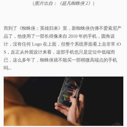
（
图片出自：《超凡蜘蛛侠 2》
）
而到了《蜘蛛侠：英雄归来》里，新蜘蛛侠仿佛不爱索尼产
品了，他使用了一部长得像来自 2010 年的手机，圆角设
计，没有任何 Logo 在上面，但整个系统界面看上去非常 iO
S，反正从外观设计来看，这部手机也只是定位中低端而
已，这么多年了，蜘蛛侠就不能买一部稍微高端点的手机
吗...