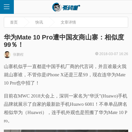
首页
快讯
文章详情
华为Mate 10 Pro遭中国友商山寨：相似度
99％！
首
2018-03-07 16:26
张鹏程
山寨机似乎一直都是中国手机厂商的代言词，并且谁最火我
页
就山寨谁，不管你是iPhone X还是三星S9，现在连华为Mate
快
10 Pro也中招了！
目前在MWC 2018大会上，深圳一家名为“华沃”(Huawo)手机
讯
品牌就展示了自家的最新款手机Huawo 6081！不单单品牌名
评
相似华为（Huawei），连手机外观也是照搬了华为Mate 10 P
ro。
测