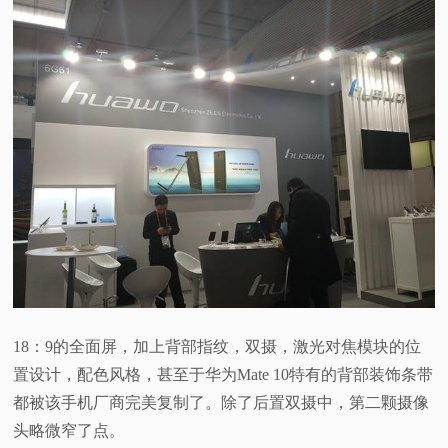
视
频
科
普
体
验
专
18：9的全面屏，加上背部指纹，双摄，激光对焦模块的位
置设计，配色风格，甚至于华为Mate 10特有的背部装饰条带
题
都被该手机厂商完美复制了。除了后置双摄中，第二颗摄像
头略微窄了点。