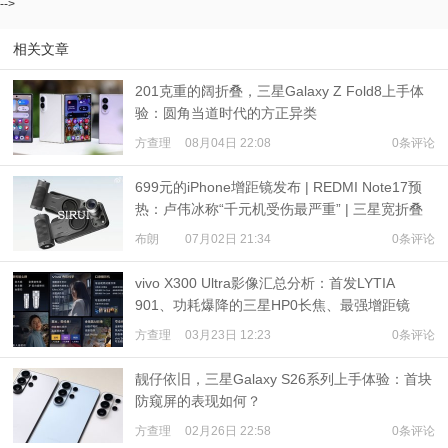
-->
相关文章
201克重的阔折叠，三星Galaxy Z Fold8上手体
验：圆角当道时代的方正异类
方查理
08月04日 22:08
0条评论
699元的iPhone增距镜发布 | REDMI Note17预
热：卢伟冰称“千元机受伤最严重” | 三星宽折叠
或7月22日发布
布朗
07月02日 21:34
0条评论
vivo X300 Ultra影像汇总分析：首发LYTIA
901、功耗爆降的三星HP0长焦、最强增距镜
方查理
03月23日 12:23
0条评论
靓仔依旧，三星Galaxy S26系列上手体验：首块
防窥屏的表现如何？
方查理
02月26日 22:58
0条评论