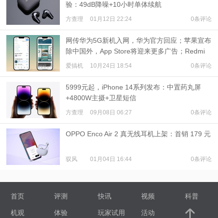
验：49dB降噪+10小时单体续航
方查理
01月12日 22:24
0条评论
网传华为5G新机入网，华为官方回应；苹果宣布
除中国外，App Store将迎来更多广告；Redmi
Note 12 Pro将搭载索尼IMX766主摄 | 搞机新鲜
爱搞机
10月24日 18:54
0条评论
事
5999元起，iPhone 14系列发布：中置药丸屏
+4800W主摄+卫星短信
方查理
09月08日 06:27
0条评论
OPPO Enco Air 2 真无线耳机上架：首销 179 元
驭风
01月04日 16:44
0条评论
首页
评测
快讯
视频
科普
机观
体验
玩家试用
活动