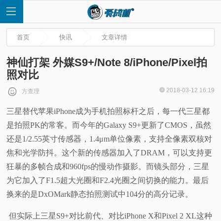
首页
快讯
文章详情
神仙打架 外媒S9+/Note 8/iPhone/Pixel拍
照对比
首
2018-03-12 16:19
方查理
三星替代苹果iPhone成为手机拍照标杆之后，每一代三星都
页
是拍照PK的常客。而今年的Galaxy S9+更新了CMOS，虽然
快
还是1/2.55英寸传感器，1.4μm单位像素，支持全像素双核对
焦和光学防抖。这个新的传感器加入了DRAM，可以支持更
讯
狂暴的多帧合成和960fps的慢动作摄影。而镜头部分，三星
为它加入了F1.5超大光圈和F2.4光圈之间切换的能力。最后
评
换来的是DxOMark静态拍照测试中104分的高分记录。
测
但实际上三星S9+对比前代、对比iPhone X和Pixel 2 XL这种