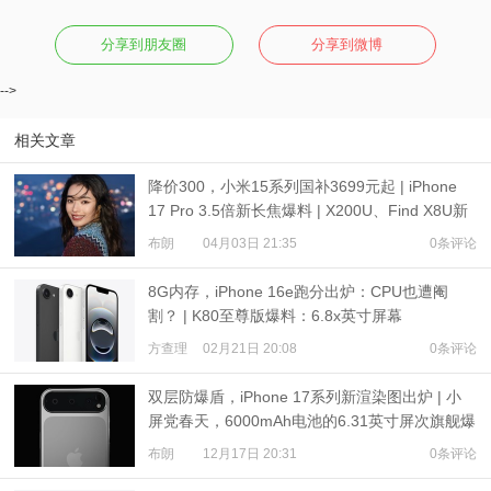
分享到朋友圈
分享到微博
-->
相关文章
降价300，小米15系列国补3699元起 | iPhone
17 Pro 3.5倍新长焦爆料 | X200U、Find X8U新
样张
布朗
04月03日 21:35
0条评论
8G内存，iPhone 16e跑分出炉：CPU也遭阉
割？ | K80至尊版爆料：6.8x英寸屏幕
+7500mAh级电池
方查理
02月21日 20:08
0条评论
双层防爆盾，iPhone 17系列新渲染图出炉 | 小
屏党春天，6000mAh电池的6.31英寸屏次旗舰爆
料
布朗
12月17日 20:31
0条评论