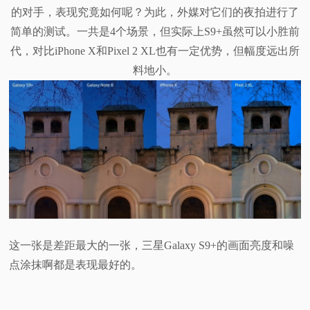
的对手，表现究竟如何呢？为此，外媒对它们的夜拍进行了
视
简单的测试。一共是4个场景，但实际上S9+虽然可以小胜前
代，对比iPhone X和Pixel 2 XL也有一定优势，但幅度远出所
频
料地小。
科
普
体
验
专
这一张是差距最大的一张，三星Galaxy S9+的画面亮度和噪
点涂抹啊都是表现最好的。
题