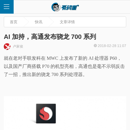
首页
快讯
文章详情
AI 加持，高通发布骁龙 700 系列
2018-02-28 11:07
卢家俊
首
就在老对手联发科在 MWC 上发布了新的 AI 处理器 P60，
以及国产厂商搭载 P70 的机型亮相，高通也是毫不示弱反击
页
了一招，推出新的骁龙 700 系列处理器。
快
讯
评
测