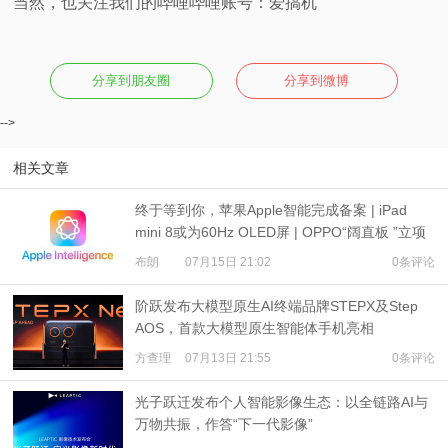
当然，也关注我们的哔哩哔哩账号：爱搞机
分享到朋友圈
分享到微博
-->
相关文章
终于等到你，苹果Apple智能完成备案 | iPad
mini 8或为60Hz OLED屏 | OPPO“阔直板 ”立项
布朗
07月15日 21:02
0条评论
阶跃发布大模型原生AI终端品牌STEPX及Step
AOS，首款大模型原生智能体手机亮相
方查理
07月13日 21:55
0条评论
光子跃迁发布个人智能影像生态：以全链路AI与
万物共振，作答“下一代影像”