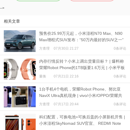
-->
相关文章
预售价25.99万元起，小米澎程N70 Max、N90
Max增程式SUV发布：“50万内最好的SUV之一”
方查理
07月30日 21:27
0条评论
内存行情反转？小米上调出货量目标？ | 爆料称
荣耀Robot Phone的1TB版要1.6万元 | 小米平板
9、REDMI Watch 6现身
量衡
07月21日 22:16
0条评论
1台手机4个电机，荣耀Robot Phone、努比亚
NaviX Ultra真机现身 | vivo/小米/OPPO/荣耀共
推公平内存机制
方查理
07月17日 20:44
0条评论
科幻配置，可换电池+可换后盖的小屏新机开售 |
小米澎程SkyNomad SUV官宣、 REDMI Note
17预热