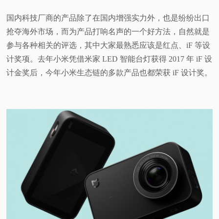
视
国内科技厂商的产品除了在国内增强实力外，也是纷纷出口
抢夺海外市场，而为产品打响名声的一个好方法，自然就是
频
参与各种相关的评选，其中大家最熟悉应该是红点、iF 等设
计奖项。去年小米凭借米家 LED 智能台灯获得 2017 年 iF 设
科
计金奖后，今年小米生态链的多款产品也都荣获 iF 设计奖。
普
体
验
专
题