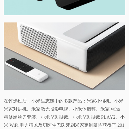
在评选过后，小米生态链中的多款产品：米家小相机、小米
米家对讲机、米家激光投影电视、小米体脂秤、米家 wiha
精修螺丝刀套装、小米 VR 眼镜、小米 VR 眼镜 PLAY2、小
米 WiFi 电力猫以及贝医生巴氏牙刷米家定制版均获得了 201