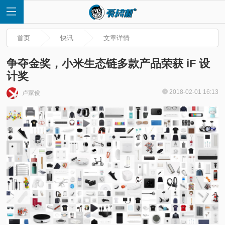
首页
快讯
文章详情
争夺金奖，小米生态链多款产品荣获 iF 设
计奖
首
2018-02-01 16:13
卢家俊
页
快
讯
评
测